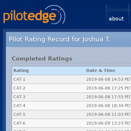
about
Pilot Rating Record for Joshua T.
Completed Ratings
Rating
Date & Time
CAT-1
2019-06-08 14:53 PD
CAT-2
2019-06-08 17:25 PD
CAT-3
2019-06-08 17:55 PD
CAT-4
2019-06-08 18:34 PD
CAT-5
2019-06-08 21:03 PD
CAT-6
2019-06-09 13:23 PD